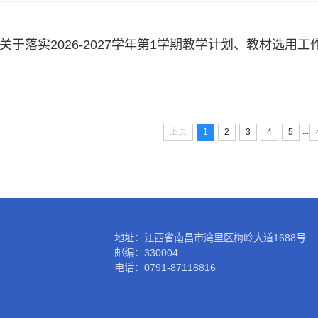
关于落实2026-2027学年第1学期教学计划、教材选用工
...
上页
1
2
3
4
5
地址：江西省南昌市湾里区梅岭大道1688号
邮编：330004
电话：0791-87118816