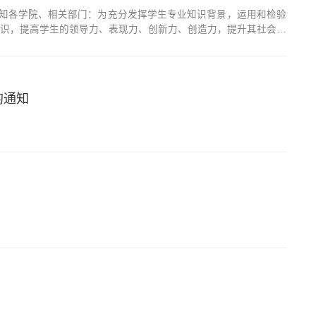
的通知各学院、相关部门：为充分发挥学生专业知识背景，运用和检验
识，提高学生的领导力、表现力、创新力、创造力，提升其社会竞
大学生学科社会实践活动。现将相关事宜通知如下：一、活动对象我
的通知