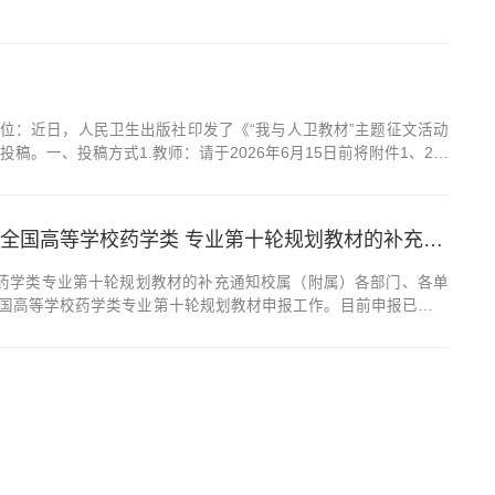
位：近日，人民卫生出版社印发了《“我与人卫教材”主题征文活动
。一、投稿方式1.教师：请于2026年6月15日前将附件1、2的
请于6月20日前统一报送教材建设科，其中附件2需要加盖院部公
关于我校教师申报国家卫生健康委员会 “十五五”规划教材全国高等学校药学类 专业第十轮规划教材的补充通知
校药学类专业第十轮规划教材的补充通知校属（附属）各部门、各单
全国高等学校药学类专业第十轮规划教材申报工作。目前申报已接近
药物学》3本教材仍可申报主编、副主编或编者。为提升学校在药