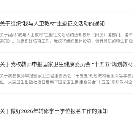
关于组织“我与人卫教材”主题征文活动的通知
关于组织“我与人卫教材”主题征文活动的通知校属（附属）各部门、各单
通知》。为组织好该项工作，我校将组织集体投稿，请有意愿的师生积极投稿
电子版以及附件4的PDF扫描版提交所在院部教学办公室。各教学办公室
章。2.学生：请于2026年6月15日前...
关于我校教师申报国家卫生健康委员会 “十五五”规划教材全国高等学
位：人民卫生出版社近日启动了国家卫生健康委员会“十五五”规划教材
截止日期，其中《制药工程原理与设备》《生物制药工艺学》《生物技术
学类专业教材建设中的参与度与...
关于做好2026年辅修学士学位报名工作的通知