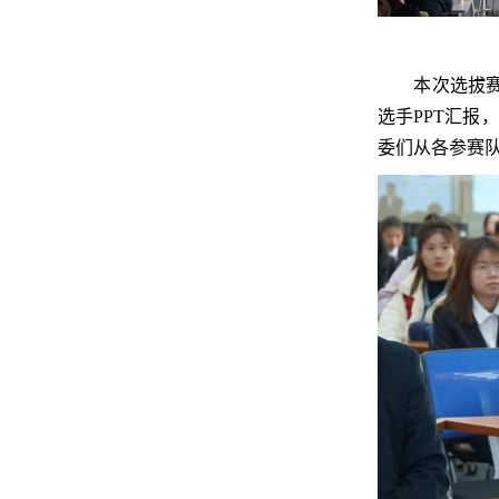
本次选拔赛分
选手PPT汇
委们从各参赛