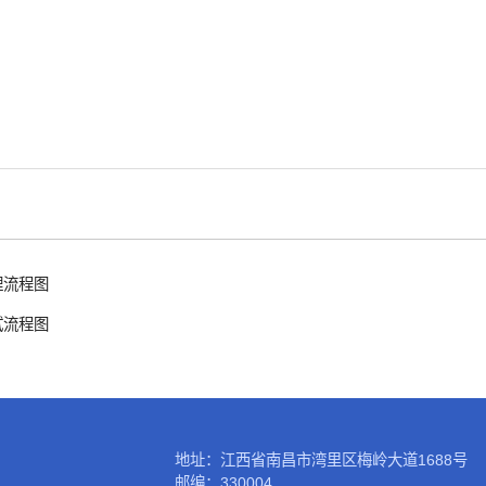
理流程图
试流程图
地址：江西省南昌市湾里区梅岭大道1688号
邮编：330004